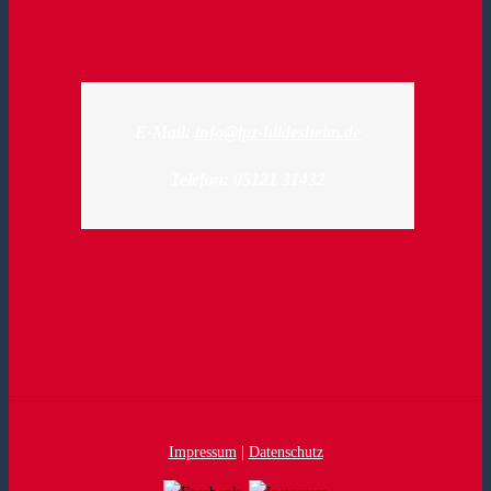
E-Mail:
info@tpz-hildesheim.de
Telefon: 05121 31432
Impressum
|
Datenschutz