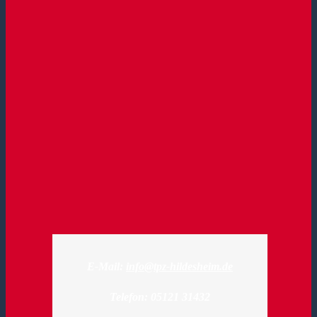
E-Mail:
info@tpz-hildesheim.de
Telefon: 05121 31432