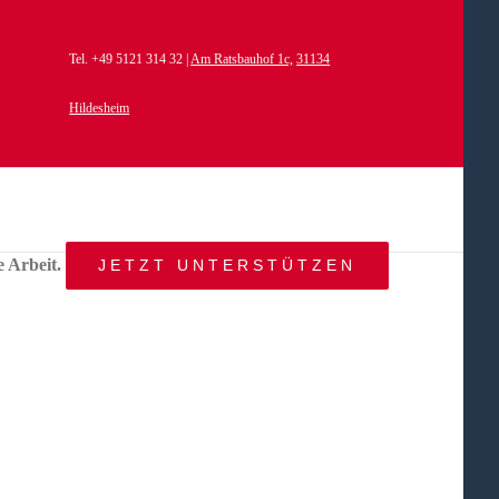
Tel. +49 5121 314 32 |
Am Ratsbauhof 1c,
31134
Hildesheim
e Arbeit.
JETZT UNTERSTÜTZEN
START
AKTUELLES
ANGEBOT
BEWEGTE
WELTEN
ÜBER
UNS
KONTAKT