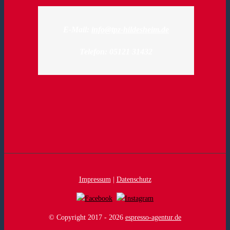
E-Mail:
info@tpz-hildesheim.de
Telefon: 05121 31432
Impressum
|
Datenschutz
© Copyright 2017 -
2026
espresso-agentur.de