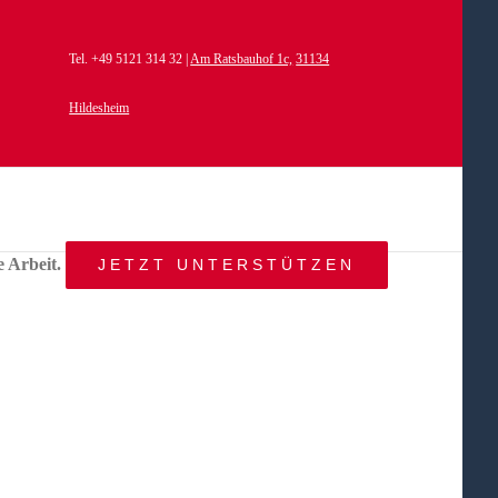
Tel. +49 5121 314 32 |
Am Ratsbauhof 1c,
31134
Hildesheim
e Arbeit.
JETZT UNTERSTÜTZEN
START
AKTUELLES
ANGEBOT
BEWEGTE
WELTEN
ÜBER
UNS
KONTAKT