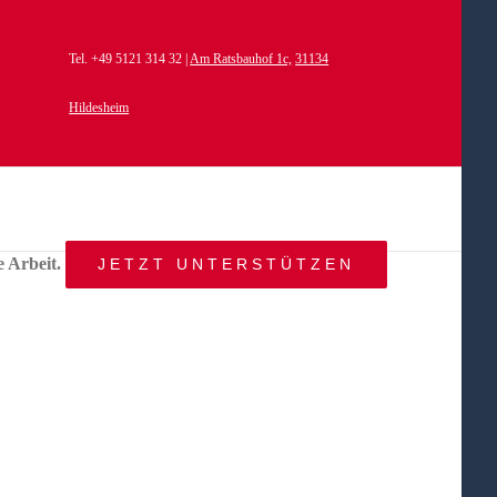
Tel. +49 5121 314 32 |
Am Ratsbauhof 1c,
31134
Hildesheim
e Arbeit.
JETZT UNTERSTÜTZEN
START
AKTUELLES
ANGEBOT
BEWEGTE
WELTEN
ÜBER
UNS
KONTAKT