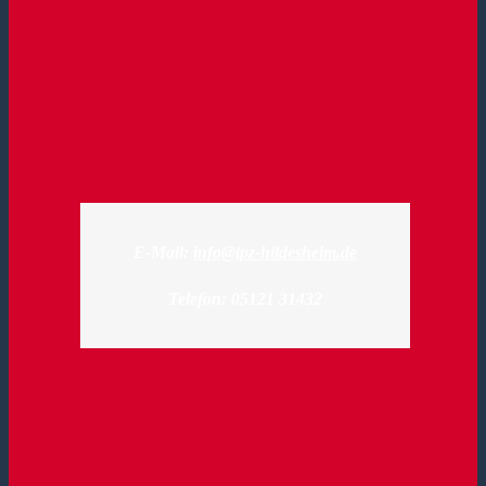
E-Mail:
info@tpz-hildesheim.de
Telefon: 05121 31432