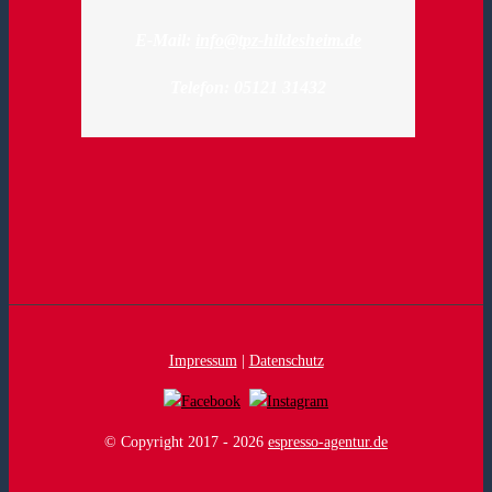
E-Mail:
info@tpz-hildesheim.de
Telefon: 05121 31432
Impressum
|
Datenschutz
© Copyright 2017 -
2026
espresso-agentur.de