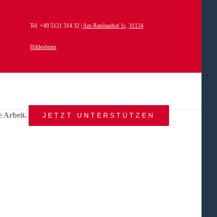
Tel. +49 5121 314 32 |
Am Ratsbauhof 1c,
31134
Hildesheim
e Arbeit.
JETZT UNTERSTÜTZEN
START
AKTUELLES
ANGEBOT
BEWEGTE
WELTEN
ÜBER
UNS
KONTAKT