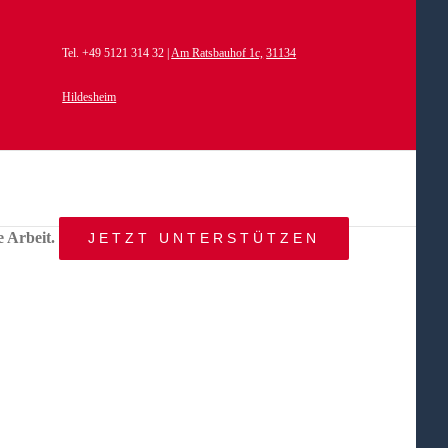
Tel. +49 5121 314 32 |
Am Ratsbauhof 1c,
31134
Hildesheim
e Arbeit.
JETZT UNTERSTÜTZEN
START
AKTUELLES
ANGEBOT
BEWEGTE
WELTEN
ÜBER
UNS
KONTAKT