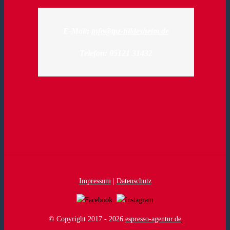
E-Mail:
info@tpz-hildesheim.de
Telefon: 05121 31432
Impressum
|
Datenschutz
© Copyright 2017 -
2026
espresso-agentur.de