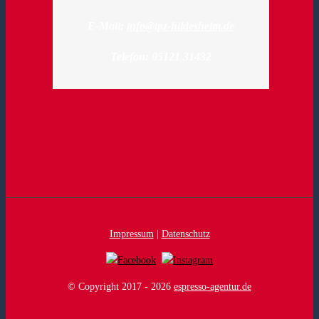
E-Mail:
info@tpz-hildesheim.de
Telefon: 05121 31432
Impressum
|
Datenschutz
© Copyright 2017 -
2026
espresso-agentur.de