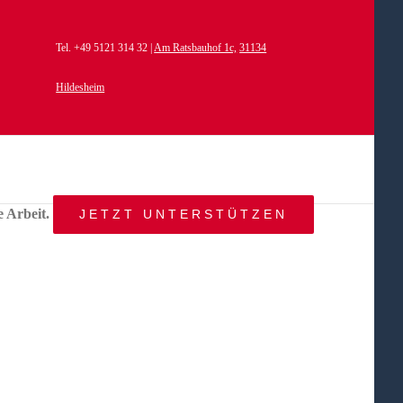
Tel. +49 5121 314 32 |
Am Ratsbauhof 1c,
31134
Hildesheim
e Arbeit.
JETZT UNTERSTÜTZEN
START
AKTUELLES
ANGEBOT
BEWEGTE
WELTEN
ÜBER
UNS
KONTAKT