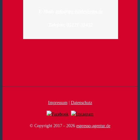
E-Mail:
info@tpz-hildesheim.de
Telefon: 05121 31432
Impressum
|
Datenschutz
© Copyright 2017 -
2026
espresso-agentur.de