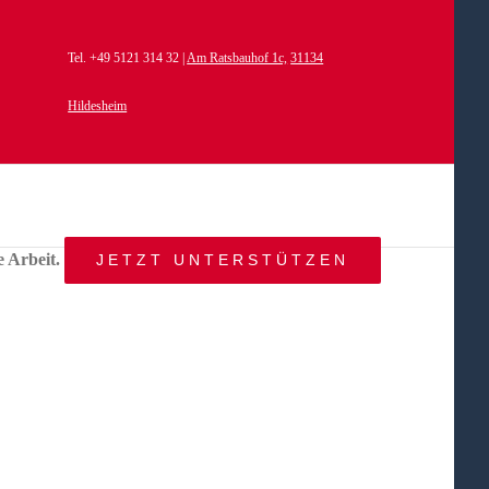
Tel. +49 5121 314 32 |
Am Ratsbauhof 1c,
31134
Hildesheim
e Arbeit.
JETZT UNTERSTÜTZEN
START
AKTUELLES
ANGEBOT
BEWEGTE
WELTEN
ÜBER
UNS
KONTAKT