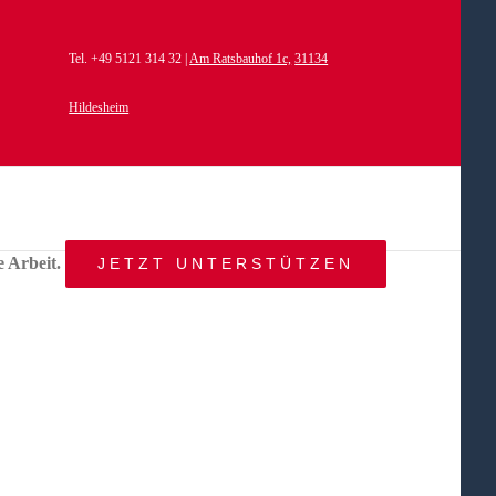
Tel. +49 5121 314 32 |
Am Ratsbauhof 1c,
31134
Hildesheim
e Arbeit.
JETZT UNTERSTÜTZEN
START
AKTUELLES
ANGEBOT
BEWEGTE
WELTEN
ÜBER
UNS
KONTAKT