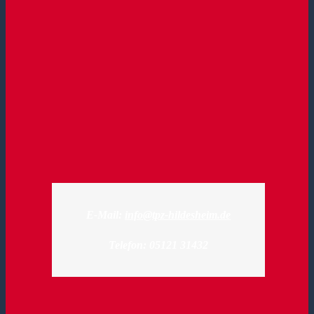
E-Mail:
info@tpz-hildesheim.de
Telefon: 05121 31432