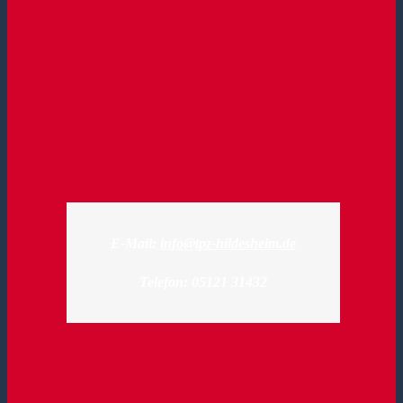
E-Mail:
info@tpz-hildesheim.de
Telefon: 05121 31432