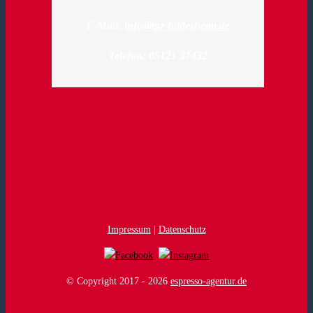
E-Mail:
info@tpz-hildesheim.de
Telefon: 05121 31432
Impressum
|
Datenschutz
© Copyright 2017 -
2026
espresso-agentur.de