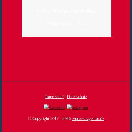
E-Mail:
info@tpz-hildesheim.de
Telefon: 05121 31432
Impressum
|
Datenschutz
© Copyright 2017 -
2026
espresso-agentur.de