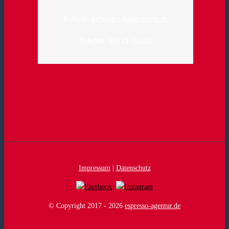
E-Mail:
info@tpz-hildesheim.de
Telefon: 05121 31432
Impressum
|
Datenschutz
© Copyright 2017 -
2026
espresso-agentur.de