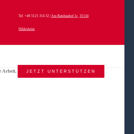
Tel. +49 5121 314 32 |
Am Ratsbauhof 1c,
31134
Hildesheim
e Arbeit.
JETZT UNTERSTÜTZEN
START
AKTUELLES
ANGEBOT
BEWEGTE
WELTEN
ÜBER
UNS
KONTAKT