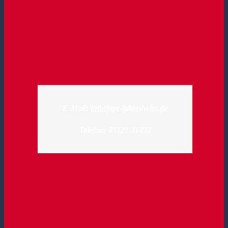
E-Mail:
info@tpz-hildesheim.de
Telefon: 05121 31432