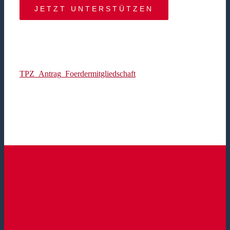
JETZT UNTERSTÜTZEN
TPZ_Antrag_Foerdermitgliedschaft