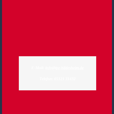
E-Mail:
info@tpz-hildesheim.de
Telefon: 05121 31432