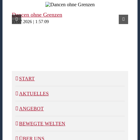
Dancen ohne Grenzen
Fer
15.07.2026 | 1:57:09
15.07
START
AKTUELLES
ANGEBOT
BEWEGTE WELTEN
ÜBER UNS