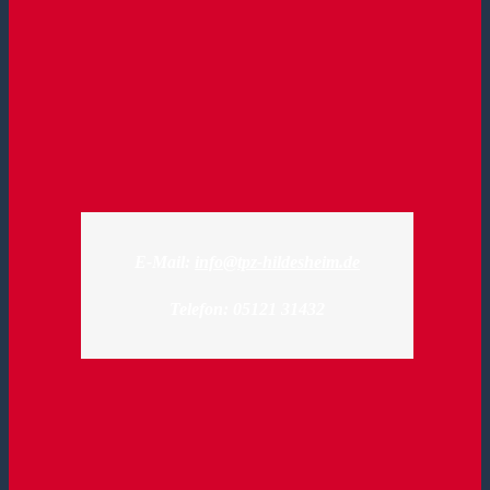
E-Mail:
info@tpz-hildesheim.de
Telefon: 05121 31432