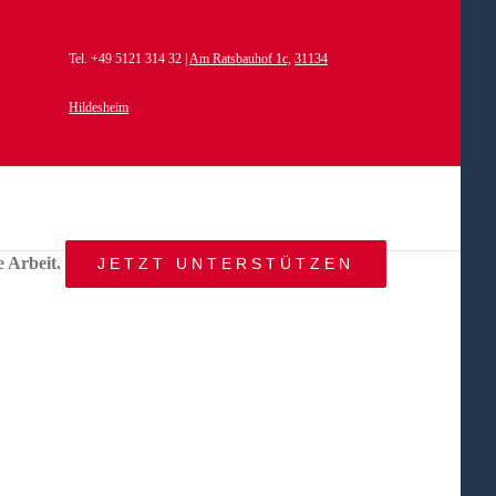
Tel. +49 5121 314 32 |
Am Ratsbauhof 1c,
31134
Hildesheim
e Arbeit.
JETZT UNTERSTÜTZEN
START
AKTUELLES
ANGEBOT
BEWEGTE
WELTEN
ÜBER
UNS
KONTAKT