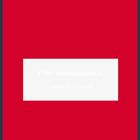
E-Mail:
info@tpz-hildesheim.de
Telefon: 05121 31432