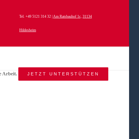
Tel. +49 5121 314 32 |
Am Ratsbauhof 1c,
31134
Hildesheim
e Arbeit.
JETZT UNTERSTÜTZEN
START
AKTUELLES
ANGEBOT
BEWEGTE
WELTEN
ÜBER
UNS
KONTAKT