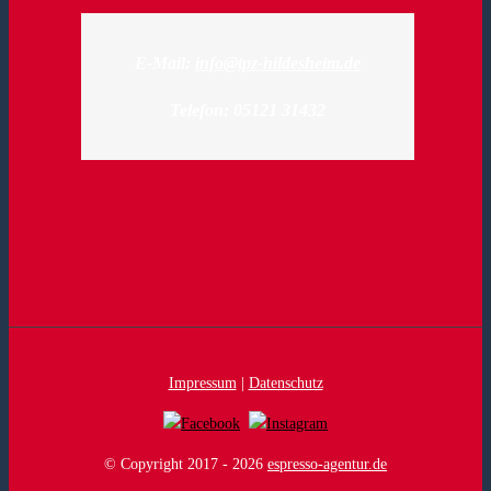
E-Mail:
info@tpz-hildesheim.de
Telefon: 05121 31432
Impressum
|
Datenschutz
© Copyright 2017 -
2026
espresso-agentur.de