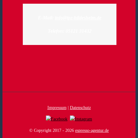
E-Mail:
info@tpz-hildesheim.de
Telefon: 05121 31432
Impressum
|
Datenschutz
© Copyright 2017 -
2026
espresso-agentur.de