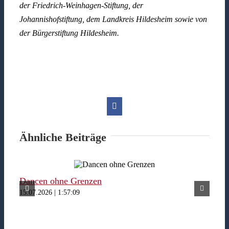
der Friedrich-Weinhagen-Stiftung, der
Johannishofstiftung, dem Landkreis Hildesheim sowie von
der Bürgerstiftung Hildesheim.
Facebook
Ähnliche Beiträge
Dancen ohne Grenzen
Fer
15.07.2026 | 1:57:09
15.07