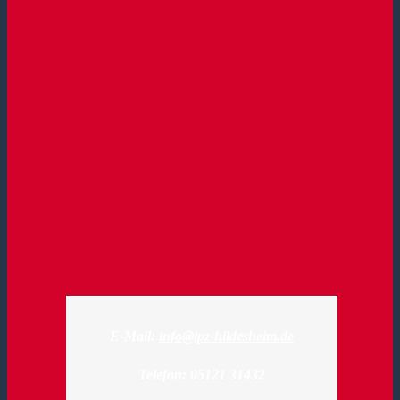
E-Mail:
info@tpz-hildesheim.de
Telefon: 05121 31432