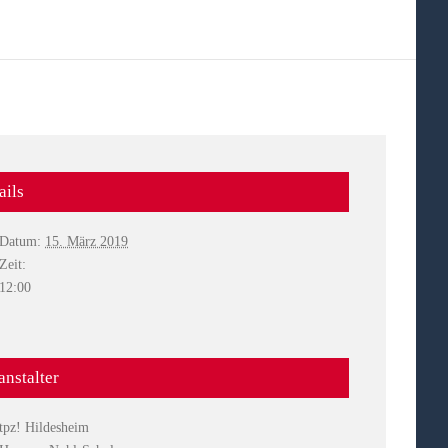
ails
Datum:
15. März 2019
Zeit:
12:00
anstalter
tpz! Hildesheim