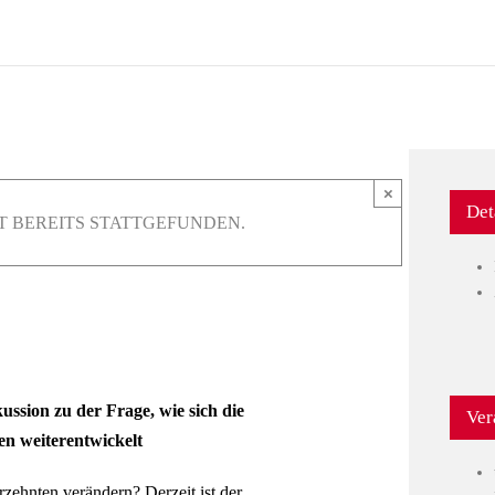
×
Det
T BEREITS STATTGEFUNDEN.
ssion zu der Frage, wie sich die
Ver
n weiterentwickelt
rzehnten verändern? Derzeit ist der