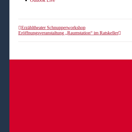
Outlook Live
Erzähltheater Schnupperworkshop
Eröffnungsveranstaltung „Raumstation“ im Ratskeller