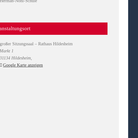
Herman-Nohl-Schule
anstaltungsort
großer Sitzungssaal – Rathaus Hildesheim
Markt 1
31134 Hildesheim
,
Google Karte anzeigen