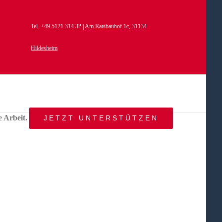
Tel. +49 5121 314 32 |
Am Ratsbauhof 1c,
31134
Hildesheim
e Arbeit.
JETZT UNTERSTÜTZEN
START
AKTUELLES
ANGEBOT
BEWEGTE
WELTEN
ÜBER
UNS
KONTAKT