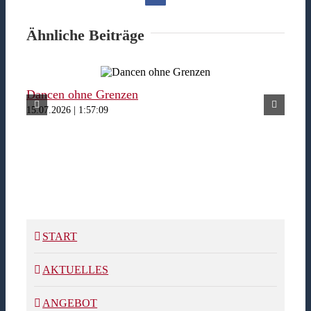
Ähnliche Beiträge
Dancen ohne Grenzen
Fer
15.07.2026 | 1:57:09
15.07
START
AKTUELLES
ANGEBOT