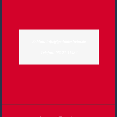
E-Mail:
info@tpz-hildesheim.de
Telefon: 05121 31432