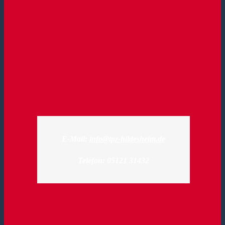
E-Mail:
info@tpz-hildesheim.de
Telefon: 05121 31432