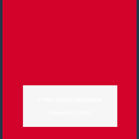
E-Mail:
info@tpz-hildesheim.de
Telefon: 05121 31432