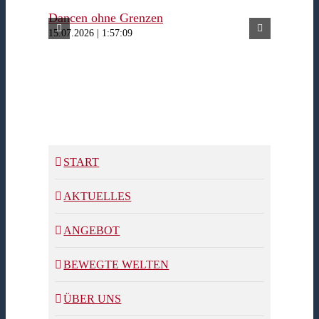
Dancen ohne Grenzen
Ferienw
15.07.2026 | 1:57:09
15.07.2026
START
AKTUELLES
ANGEBOT
BEWEGTE WELTEN
ÜBER UNS