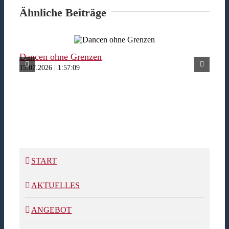
Ähnliche Beiträge
Dancen ohne Grenzen
Fer
15.07.2026 | 1:57:09
15.07
START
AKTUELLES
ANGEBOT