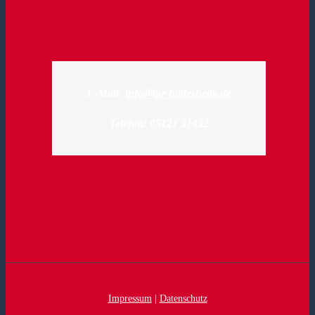
E-Mail:
info@tpz-hildesheim.de
Telefon: 05121 31432
Impressum
|
Datenschutz