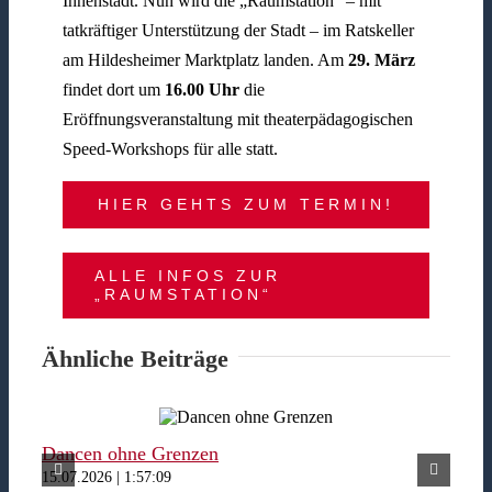
Innenstadt. Nun wird die „Raumstation“ – mit
tatkräftiger Unterstützung der Stadt – im Ratskeller
am Hildesheimer Marktplatz landen. Am
29. März
findet dort um
16.00 Uhr
die
Eröffnungsveranstaltung mit theaterpädagogischen
Speed-Workshops für alle statt.
HIER GEHTS ZUM TERMIN!
ALLE INFOS ZUR
„RAUMSTATION“
Ähnliche Beiträge
Dancen ohne Grenzen
Fer
15.07.2026 | 1:57:09
15.07