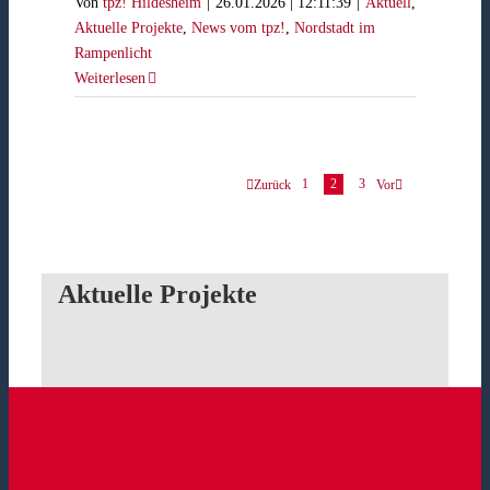
Von
tpz! Hildesheim
|
26.01.2026 | 12:11:39
|
Aktuell
,
Aktuelle Projekte
,
News vom tpz!
,
Nordstadt im
Rampenlicht
Weiterlesen
1
2
3
Zurück
Vor
Aktuelle Projekte