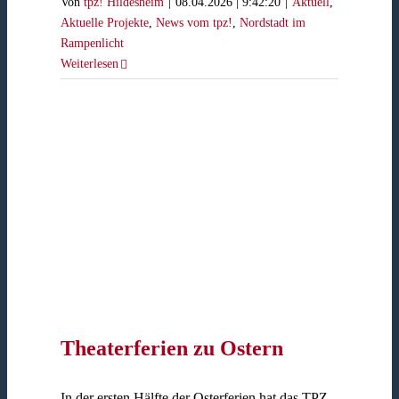
Von
tpz! Hildesheim
|
08.04.2026 | 9:42:20
|
Aktuell
,
Aktuelle Projekte
,
News vom tpz!
,
Nordstadt im
Rampenlicht
Weiterlesen
Theaterferien zu Ostern
In der ersten Hälfte der Osterferien hat das TPZ