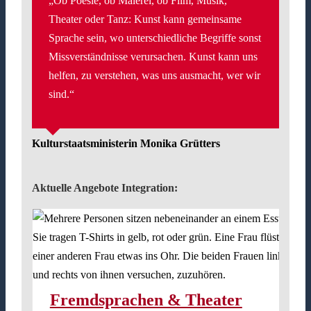
„Ob Poesie, ob Malerei, ob Film, Musik,
Theater oder Tanz: Kunst kann gemeinsame
Sprache sein, wo unterschiedliche Begriffe sonst
Missverständnisse verursachen. Kunst kann uns
helfen, zu verstehen, was uns ausmacht, wer wir
sind.“
Kulturstaatsministerin Monika Grütters
Aktuelle Angebote Integration:
Fremdsprachen & Theater