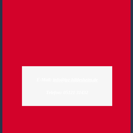
E-Mail:
info@tpz-hildesheim.de
Telefon: 05121 31432