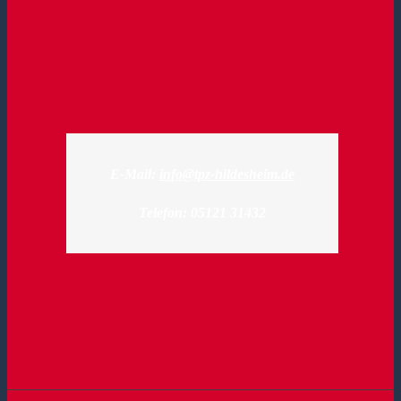
E-Mail:
info@tpz-hildesheim.de
Telefon: 05121 31432