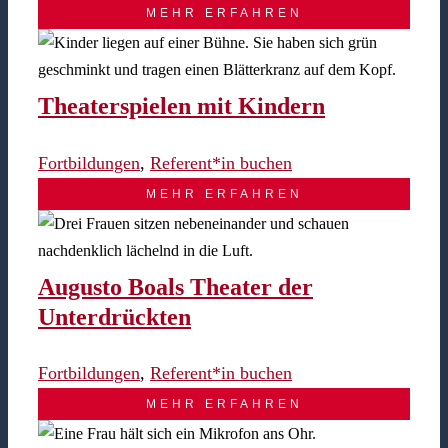
MEHR ERFAHREN
Theaterspielen mit Kindern
Fortbildungen
,
Referent*in buchen
MEHR ERFAHREN
Augusto Boals Theater der
Unterdrückten
Fortbildungen
,
Referent*in buchen
MEHR ERFAHREN