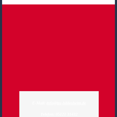
E-Mail:
info@tpz-hildesheim.de
Telefon: 05121 31432